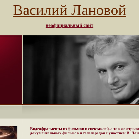
Василий Лановой
неофициальный сайт
Видеофрагменты
из фильмов и спектаклей, а так же отрыв
документальных фильмов и телепередач с участием В. Ла