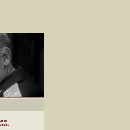
ки из
нового