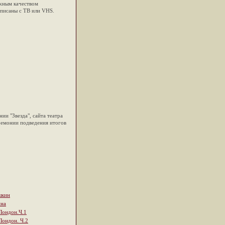
важным качеством
аписаны с ТВ или
VHS
.
ии "Звезда", сайта театра
еремонии подведения итогов
шкин
ина
Лондон.Ч.1
Лондон. Ч.2