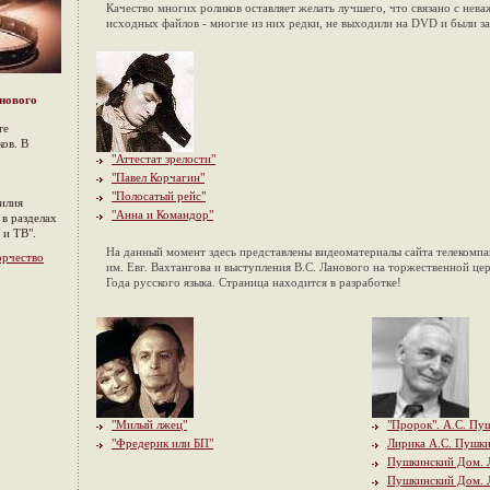
Качество многих роликов оставляет желать лучшего, что связано с не
исходных файлов - многие из них редки, не выходили на
DVD
и были з
анового
те
ов. В
"Аттестат зрелости"
"Павел Корчагин"
"Полосатый рейс"
илия
"Анна и Командор"
в разделах
 и ТВ".
Н
а данный момент здесь представлены видеоматериалы сайта телекомпан
орчество
им. Евг. Вахтангова и выступления В.С. Ланового на торжественной ц
Года русского языка.
Страница находится в разработке!
"Милый лжец"
"Пророк". А.С. Пу
"Фредерик или БП"
Лирика А.С. Пушк
Пушкинский Дом. 
Пушкинский Дом. 