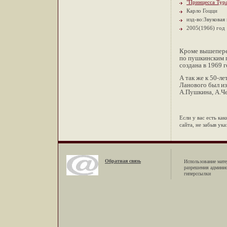
"Принцесса Тур
Карло Гоцци
изд-во:Звуковая
2005(1966) год
Кроме вышепере
по пушкинским п
создана в 1969 
А так же к 50-л
Ланового был и
А.Пушкина, А.Че
Если у вас есть ка
сайта, не забыв ук
Обратная связь
Использование мате
разрешения админи
гиперссылки