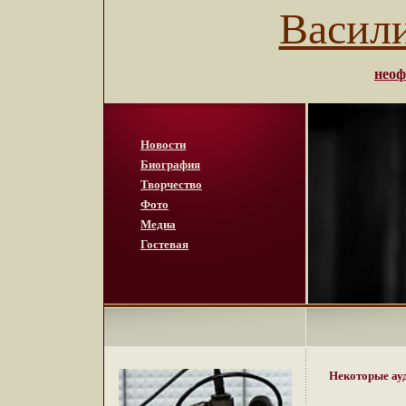
Васил
неоф
Новости
Биография
Творчество
Фото
Медиа
Гостевая
Некоторые ау