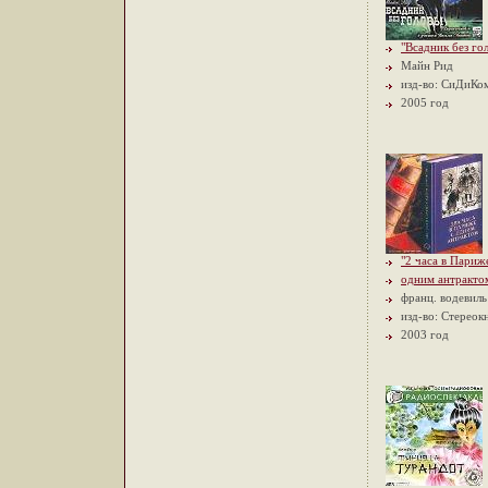
"Всадник без го
Майн Рид
изд-во: СиДиК
2005 год
"2 часа в Париж
одним антракто
франц. водевиль
изд-во: Стереок
2003 год