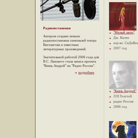
Радиопостановки
"Милый лжец"
Актером создано немало
Дж. Килти
радиопостановок спектаклей театра
изд-во: СиДиКо
Вахтангова и известных
2007 год
литературных произведений.
Значительной работой 2006 года для
В.С. Ланового стала запись проекта
"Князь Андрей" на "Радио России".
подробнее
"Князь Андрей"
Л.Н.Толстой
радио Россия
2006 год